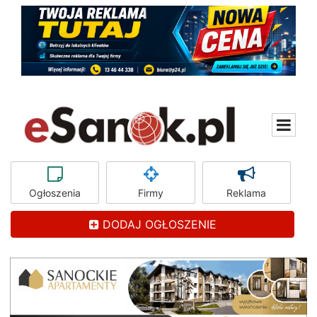
Ogłoszenia
Firmy
Reklama
DODAJ OGŁOSZENIE