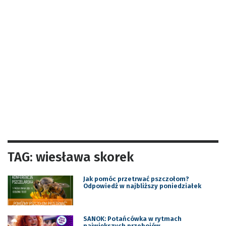
TAG: wiesława skorek
Jak pomóc przetrwać pszczołom?
Odpowiedź w najbliższy poniedziałek
SANOK: Potańcówka w rytmach
największych przebojów