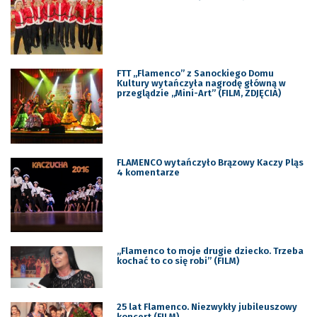
FTT „Flamenco” z Sanockiego Domu
Kultury wytańczyła nagrodę główną w
przeglądzie „Mini-Art” (FILM, ZDJĘCIA)
FLAMENCO wytańczyło Brązowy Kaczy Pląs
4 komentarze
„Flamenco to moje drugie dziecko. Trzeba
kochać to co się robi” (FILM)
25 lat Flamenco. Niezwykły jubileuszowy
koncert (FILM)