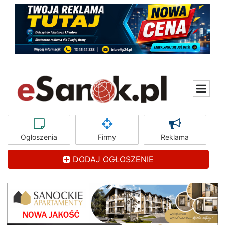
Ogłoszenia
Firmy
Reklama
DODAJ OGŁOSZENIE