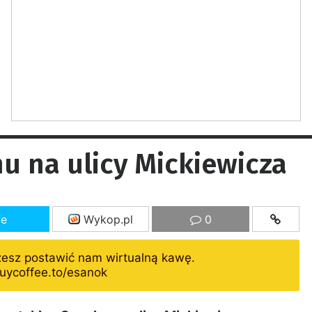
u na ulicy Mickiewicza
ze
Wykop.pl
0
żesz postawić nam wirtualną kawę.
uycoffee.to/esanok