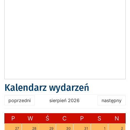
Kalendarz wydarzeń
poprzedni
sierpień 2026
następny
P
W
Ś
C
P
S
N
27
28
29
30
31
1
2