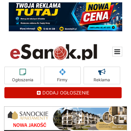
Ogłoszenia
Firmy
Reklama
DODAJ OGŁOSZENIE