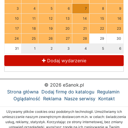
3
4
5
6
7
8
9
10
11
12
13
14
15
16
17
18
19
20
21
22
23
24
25
26
27
28
29
30
31
1
2
3
4
5
6
Dodaj wydarzenie
© 2026 eSanok.pl
Strona główna
Dodaj firmę do katalogu
Regulamin
Oglądalność
Reklama
Nasze serwisy
Kontakt
Używamy plików cookies oraz podobnych technologii. Umożliwiamy ich
umieszczanie naszym zewnętrznym dostawcom m.in. w celach: świadczenia
usług, reklamy, statystyk. Korzystając ze strony internetowej, bez zmiany
ustawień przeglądarki, wyrażasz zgodę na ich zapisywanie w Twoim