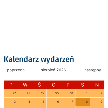
Kalendarz wydarzeń
poprzedni
sierpień 2026
następny
P
W
Ś
C
P
S
N
27
28
29
30
31
1
2
3
4
5
6
7
8
9