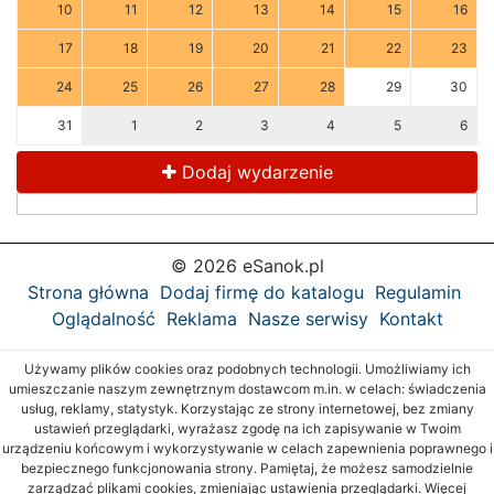
10
11
12
13
14
15
16
17
18
19
20
21
22
23
24
25
26
27
28
29
30
31
1
2
3
4
5
6
Dodaj wydarzenie
© 2026 eSanok.pl
Strona główna
Dodaj firmę do katalogu
Regulamin
Oglądalność
Reklama
Nasze serwisy
Kontakt
Używamy plików cookies oraz podobnych technologii. Umożliwiamy ich
umieszczanie naszym zewnętrznym dostawcom m.in. w celach: świadczenia
usług, reklamy, statystyk. Korzystając ze strony internetowej, bez zmiany
ustawień przeglądarki, wyrażasz zgodę na ich zapisywanie w Twoim
urządzeniu końcowym i wykorzystywanie w celach zapewnienia poprawnego i
bezpiecznego funkcjonowania strony. Pamiętaj, że możesz samodzielnie
zarządzać plikami cookies, zmieniając ustawienia przeglądarki. Więcej