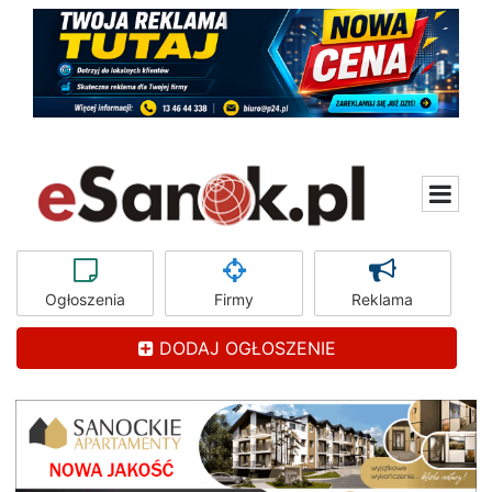
Ogłoszenia
Firmy
Reklama
DODAJ OGŁOSZENIE