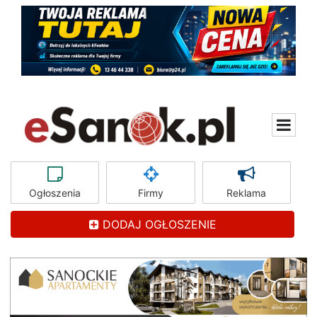
Ogłoszenia
Firmy
Reklama
DODAJ OGŁOSZENIE