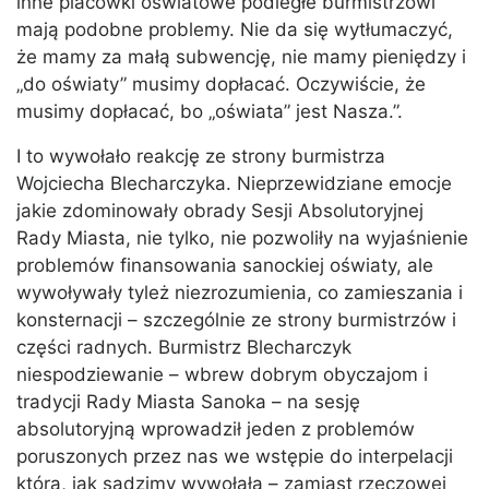
inne placówki oświatowe podległe burmistrzowi
mają podobne problemy. Nie da się wytłumaczyć,
że mamy za małą subwencję, nie mamy pieniędzy i
„do oświaty” musimy dopłacać. Oczywiście, że
musimy dopłacać, bo „oświata” jest Nasza.”.
I to wywołało reakcję ze strony burmistrza
Wojciecha Blecharczyka. Nieprzewidziane emocje
jakie zdominowały obrady Sesji Absolutoryjnej
Rady Miasta, nie tylko, nie pozwoliły na wyjaśnienie
problemów finansowania sanockiej oświaty, ale
wywoływały tyleż niezrozumienia, co zamieszania i
konsternacji – szczególnie ze strony burmistrzów i
części radnych. Burmistrz Blecharczyk
niespodziewanie – wbrew dobrym obyczajom i
tradycji Rady Miasta Sanoka – na sesję
absolutoryjną wprowadził jeden z problemów
poruszonych przez nas we wstępie do interpelacji
która, jak sądzimy wywołała – zamiast rzeczowej