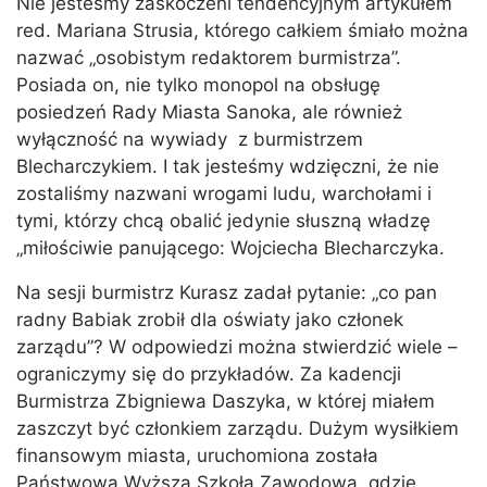
Nie jesteśmy zaskoczeni tendencyjnym artykułem
red. Mariana Strusia, którego całkiem śmiało można
nazwać „osobistym redaktorem burmistrza”.
Posiada on, nie tylko monopol na obsługę
posiedzeń Rady Miasta Sanoka, ale również
wyłączność na wywiady z burmistrzem
Blecharczykiem. I tak jesteśmy wdzięczni, że nie
zostaliśmy nazwani wrogami ludu, warchołami i
tymi, którzy chcą obalić jedynie słuszną władzę
„miłościwie panującego: Wojciecha Blecharczyka.
Na sesji burmistrz Kurasz zadał pytanie: „co pan
radny Babiak zrobił dla oświaty jako członek
zarządu”? W odpowiedzi można stwierdzić wiele –
ograniczymy się do przykładów. Za kadencji
Burmistrza Zbigniewa Daszyka, w której miałem
zaszczyt być członkiem zarządu. Dużym wysiłkiem
finansowym miasta, uruchomiona została
Państwowa Wyższa Szkoła Zawodowa, gdzie