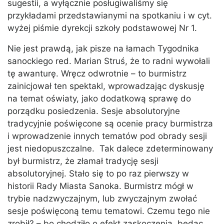
sugestii, a wyłącznie posługiwaliśmy się
przykładami przedstawianymi na spotkaniu i w cyt.
wyżej piśmie dyrekcji szkoły podstawowej Nr 1.
Nie jest prawdą, jak pisze na łamach Tygodnika
sanockiego red. Marian Struś, że to radni wywołali
tę awanturę. Wręcz odwrotnie – to burmistrz
zainicjował ten spektakl, wprowadzając dyskusję
na temat oświaty, jako dodatkową sprawę do
porządku posiedzenia. Sesje absolutoryjne
tradycyjnie poświęcone są ocenie pracy burmistrza
i wprowadzenie innych tematów pod obrady sesji
jest niedopuszczalne. Tak dalece zdeterminowany
był burmistrz, że złamał tradycję sesji
absolutoryjnej. Stało się to po raz pierwszy w
historii Rady Miasta Sanoka. Burmistrz mógł w
trybie nadzwyczajnym, lub zwyczajnym zwołać
sesje poświęconą temu tematowi. Czemu tego nie
zrobił? – bo chodziło o efekt zaskoczenia, będąc