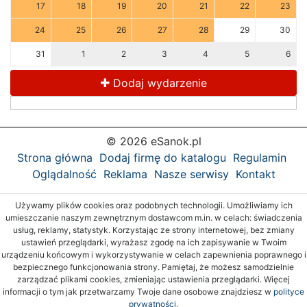
17
18
19
20
21
22
23
24
25
26
27
28
29
30
31
1
2
3
4
5
6
Dodaj wydarzenie
© 2026 eSanok.pl
Strona główna
Dodaj firmę do katalogu
Regulamin
Oglądalność
Reklama
Nasze serwisy
Kontakt
Używamy plików cookies oraz podobnych technologii. Umożliwiamy ich
umieszczanie naszym zewnętrznym dostawcom m.in. w celach: świadczenia
usług, reklamy, statystyk. Korzystając ze strony internetowej, bez zmiany
ustawień przeglądarki, wyrażasz zgodę na ich zapisywanie w Twoim
urządzeniu końcowym i wykorzystywanie w celach zapewnienia poprawnego i
bezpiecznego funkcjonowania strony. Pamiętaj, że możesz samodzielnie
zarządzać plikami cookies, zmieniając ustawienia przeglądarki. Więcej
informacji o tym jak przetwarzamy Twoje dane osobowe znajdziesz w
polityce
prywatności.