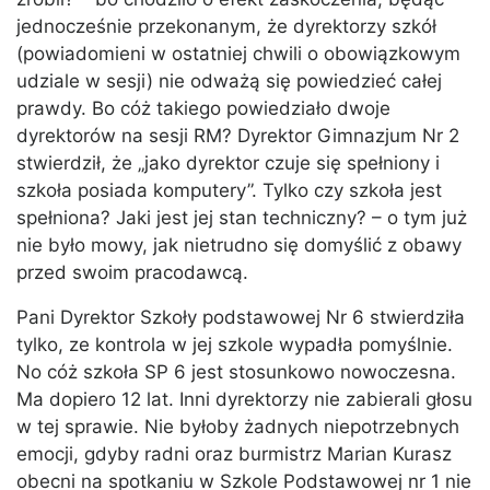
jednocześnie przekonanym, że dyrektorzy szkół
(powiadomieni w ostatniej chwili o obowiązkowym
udziale w sesji) nie odważą się powiedzieć całej
prawdy. Bo cóż takiego powiedziało dwoje
dyrektorów na sesji RM? Dyrektor Gimnazjum Nr 2
stwierdził, że „jako dyrektor czuje się spełniony i
szkoła posiada komputery”. Tylko czy szkoła jest
spełniona? Jaki jest jej stan techniczny? – o tym już
nie było mowy, jak nietrudno się domyślić z obawy
przed swoim pracodawcą.
Pani Dyrektor Szkoły podstawowej Nr 6 stwierdziła
tylko, ze kontrola w jej szkole wypadła pomyślnie.
No cóż szkoła SP 6 jest stosunkowo nowoczesna.
Ma dopiero 12 lat. Inni dyrektorzy nie zabierali głosu
w tej sprawie. Nie byłoby żadnych niepotrzebnych
emocji, gdyby radni oraz burmistrz Marian Kurasz
obecni na spotkaniu w Szkole Podstawowej nr 1 nie