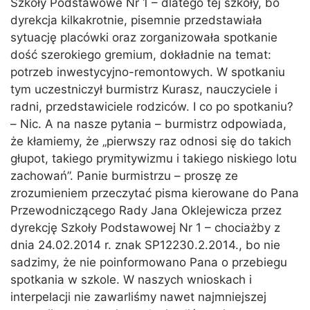
Szkoły Podstawowe Nr 1 – dlatego tej szkoły, bo
dyrekcja kilkakrotnie, pisemnie przedstawiała
sytuację placówki oraz zorganizowała spotkanie
dość szerokiego gremium, dokładnie na temat:
potrzeb inwestycyjno-remontowych. W spotkaniu
tym uczestniczył burmistrz Kurasz, nauczyciele i
radni, przedstawiciele rodziców. I co po spotkaniu?
– Nic. A na nasze pytania – burmistrz odpowiada,
że kłamiemy, że „pierwszy raz odnosi się do takich
głupot, takiego prymitywizmu i takiego niskiego lotu
zachowań”. Panie burmistrzu – proszę ze
zrozumieniem przeczytać pisma kierowane do Pana
Przewodniczącego Rady Jana Oklejewicza przez
dyrekcję Szkoły Podstawowej Nr 1 – chociażby z
dnia 24.02.2014 r. znak SP12230.2.2014., bo nie
sadzimy, że nie poinformowano Pana o przebiegu
spotkania w szkole. W naszych wnioskach i
interpelacji nie zawarliśmy nawet najmniejszej