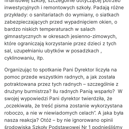
finansowej szkoły, szczególnie dotyczącej potrzeb
inwestycyjnych i remontowych szkoły. Padają różne
przykłady: o sanitariatach do wymiany, o siatkach
zabezpieczających przed wypadnięciem okien, o
bardzo niskich temperaturach w salach
gimnastycznych w okresach jesienno-zimowych,
które ograniczają korzystanie przez dzieci z tych
sal, uzupełnianiu ubytków w posadzkach ,
cyklinowaniu, itp.
Organizując to spotkanie Pani Dyrektor liczyła na
pomoc przede wszystkim radnych, a jak została
potraktowana przez tych radnych – szczególnie z
drużyny burmistrza? Ilu radnych Panią wsparło? W
swojej wypowiedzi Pani dyrektor twierdziła, że
„oczekiwała, że treść pisma zostanie wykorzystana
roboczo, a nie w niewiadomych celach”. A jaka była
nasza reakcja? Otóż – by nie ignorowano opinii
środowiska Szkoły Podstawowej Nr 1 podnieśliśmy