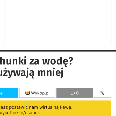
chunki za wodę?
zużywają mniej
ze
Wykop.pl
0
żesz postawić nam wirtualną kawę.
uycoffee.to/esanok