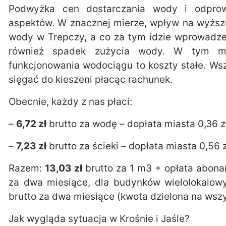
Podwyżka cen dostarczania wody i odprow
aspektów. W znacznej mierze, wpływ na wyższe
wody w Trepczy, a co za tym idzie wprowadzen
również spadek zużycia wody. W tym mi
funkcjonowania wodociągu to koszty stałe. Wsz
sięgać do kieszeni płacąc rachunek.
Obecnie, każdy z nas płaci:
–
6,72 zł
brutto za wodę – dopłata miasta 0,36 zł
–
7,23 zł
brutto za ścieki – dopłata miasta 0,56 z
Razem:
13,03 zł
brutto za 1 m3 + opłata abo
za dwa miesiące, dla budynków wielolokalow
brutto za dwa miesiące (kwota dzielona na wsz
Jak wygląda sytuacja w Krośnie i Jaśle?