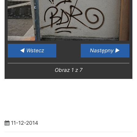
◄ Wstecz
Następny ►
Obraz 1 z 7
11-12-2014