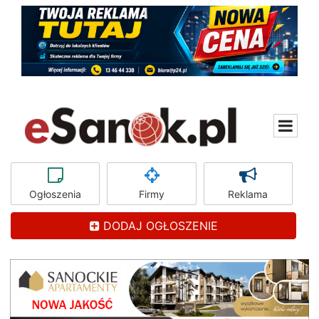
Ogłoszenia
Firmy
Reklama
DODAJ OGŁOSZENIE