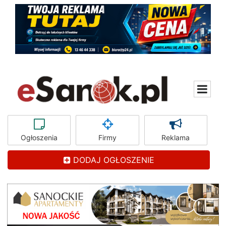
Ogłoszenia
Firmy
Reklama
DODAJ OGŁOSZENIE