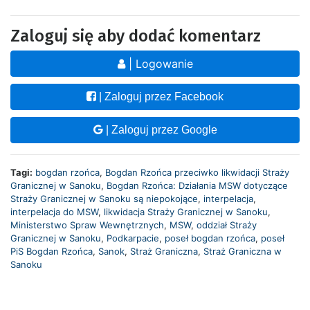
Zaloguj się aby dodać komentarz
| Logowanie
| Zaloguj przez Facebook
| Zaloguj przez Google
Tagi:
bogdan rzońca
,
Bogdan Rzońca przeciwko likwidacji Straży
Granicznej w Sanoku
,
Bogdan Rzońca: Działania MSW dotyczące
Straży Granicznej w Sanoku są niepokojące
,
interpelacja
,
interpelacja do MSW
,
likwidacja Straży Granicznej w Sanoku
,
Ministerstwo Spraw Wewnętrznych
,
MSW
,
oddział Straży
Granicznej w Sanoku
,
Podkarpacie
,
poseł bogdan rzońca
,
poseł
PiS Bogdan Rzońca
,
Sanok
,
Straż Graniczna
,
Straż Graniczna w
Sanoku