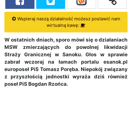
Wspieraj naszą działalność możesz postawić nam
wirtualną kawę:
W ostatnich dniach, sporo mówi się o działaniach
MSW zmierzających do powolnej likwidacji
Straży Granicznej w Sanoku. Głos w sprawie
zabrał wczoraj na łamach portalu esanok.pl
europoseł PiS Tomasz Poręba. Niepokój związany
z przyszłością jednostki wyraża dziś również
poseł PiS Bogdan Rzońca.