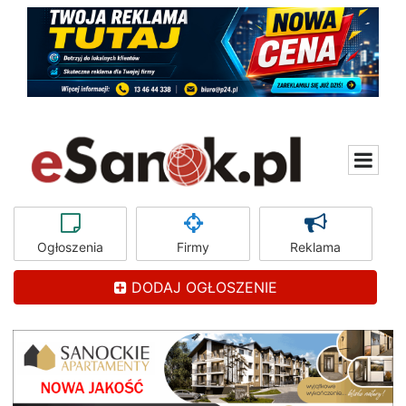
Ogłoszenia
Firmy
Reklama
DODAJ OGŁOSZENIE