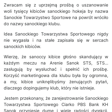
Zwracam się z uprzejmą prośbą o uszanowanie
woli tysięcy kibiców sanockiego hokeja by nazwa
Sanockie Towarzystwo Sportowe na powrót wróciło
do nazwy sanockiego klubu.
Idea Sanockiego Towarzystwa Sportowego nigdy
nie wygasła i na stałe zapisała się w sercach
sanockich kibiców.
Wierzę, że sanoccy kibice głośno skandujący w
każdym meczu na Arenie Sanok STS, STS…
zasługują by wysłuchać i spełnić ich prośbę.
Korzyść marketingowa dla klubu była by ogromna,
a my, kibice uniknęlibyśmy żenujących pytań,
dlaczego dopingujemy klub, który nie istnieje.
Jestem przekonany, że zarejestrowanie Sanockiego
Towarzystwa Sportowego Ciarko PBS Bank KH
Sanok przyniesie dumę i wiele radości dyrekcji,