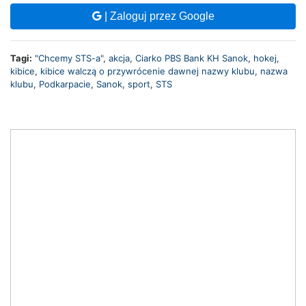
| Zaloguj przez Google
Tagi:
"Chcemy STS-a"
,
akcja
,
Ciarko PBS Bank KH Sanok
,
hokej
,
kibice
,
kibice walczą o przywrócenie dawnej nazwy klubu
,
nazwa
klubu
,
Podkarpacie
,
Sanok
,
sport
,
STS