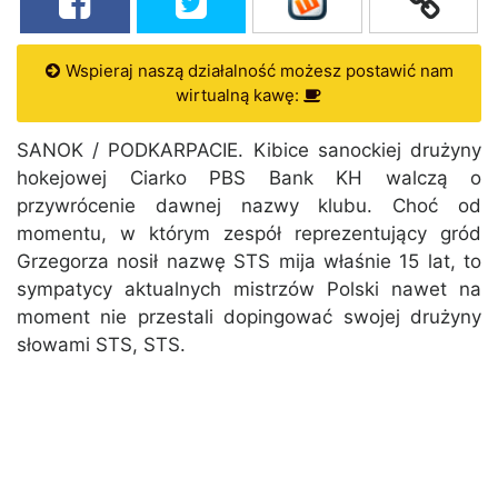
Wspieraj naszą działalność możesz postawić nam
wirtualną kawę:
SANOK / PODKARPACIE. Kibice sanockiej drużyny
hokejowej Ciarko PBS Bank KH walczą o
przywrócenie dawnej nazwy klubu. Choć od
momentu, w którym zespół reprezentujący gród
Grzegorza nosił nazwę STS mija właśnie 15 lat, to
sympatycy aktualnych mistrzów Polski nawet na
moment nie przestali dopingować swojej drużyny
słowami STS, STS.