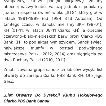
Sympatycy, którzy podjęli inicjatywę zmiany
obecnej nazwy klubu, walczą jednak o popularny
już od niespełna ćwierć wieku „STS”, który grał w
latach 1991-1999 (od 1994 STS Autosan). Od
tamtego czasu, w Sanoku mieliśmy SKH (99-01),
KH (01-11, w latach 08-11 Ciarko KH), a obecnie
czerwono-biało-niebieskich barw broni Ciarko PBS
Bank KH i to pod aktualnym szyldem, Sanok święci
największe triumfy w postaci podwójnego
mistrzostwa Polski (2012, 2014) oraz sięgnięcia po
dwa Puchary Polski (2010, 2011).
Zmobilizowana grupa sanockich kibiców wysyła list
otwarty do zarządu Ciarko PBS Bank KH. Oto jego
treść:
„List Otwarty Do Dyrekcji Klubu Hokejowego
Ciarko PBS Bank Sanok