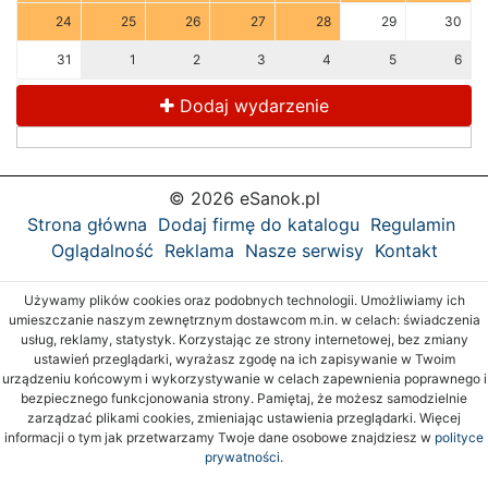
24
25
26
27
28
29
30
31
1
2
3
4
5
6
Dodaj wydarzenie
© 2026 eSanok.pl
Strona główna
Dodaj firmę do katalogu
Regulamin
Oglądalność
Reklama
Nasze serwisy
Kontakt
Używamy plików cookies oraz podobnych technologii. Umożliwiamy ich
umieszczanie naszym zewnętrznym dostawcom m.in. w celach: świadczenia
usług, reklamy, statystyk. Korzystając ze strony internetowej, bez zmiany
ustawień przeglądarki, wyrażasz zgodę na ich zapisywanie w Twoim
urządzeniu końcowym i wykorzystywanie w celach zapewnienia poprawnego i
bezpiecznego funkcjonowania strony. Pamiętaj, że możesz samodzielnie
zarządzać plikami cookies, zmieniając ustawienia przeglądarki. Więcej
informacji o tym jak przetwarzamy Twoje dane osobowe znajdziesz w
polityce
prywatności.