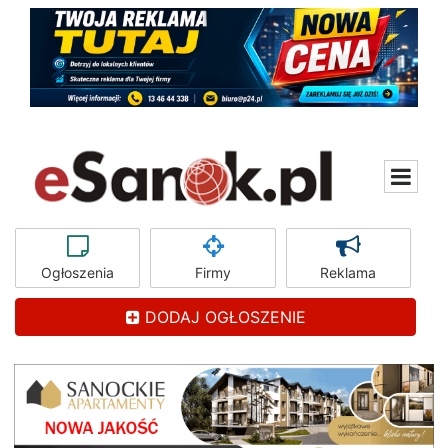
Ogłoszenia
Firmy
Reklama
DODAJ OGŁOSZENIE