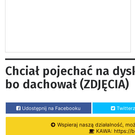
Chciał pojechać na dys
bo dachował (ZDJĘCIA)
Udostępnij na Facebooku
Twitter
Wspieraj naszą działalność, mo
KAWA: https://b