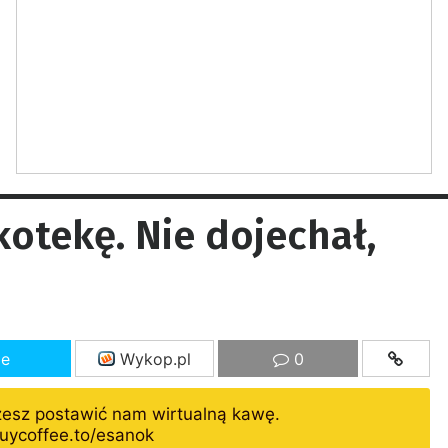
kotekę. Nie dojechał,
ze
Wykop.pl
0
żesz postawić nam wirtualną kawę.
uycoffee.to/esanok