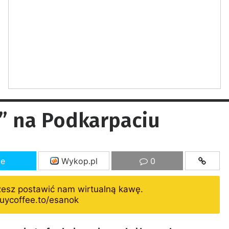
” na Podkarpaciu
ze
Wykop.pl
0
żesz postawić nam wirtualną kawę.
uycoffee.to/esanok