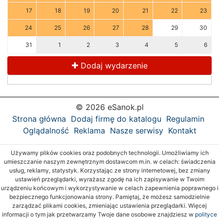
17
18
19
20
21
22
23
24
25
26
27
28
29
30
31
1
2
3
4
5
6
Dodaj wydarzenie
© 2026 eSanok.pl
Strona główna
Dodaj firmę do katalogu
Regulamin
Oglądalność
Reklama
Nasze serwisy
Kontakt
Używamy plików cookies oraz podobnych technologii. Umożliwiamy ich
umieszczanie naszym zewnętrznym dostawcom m.in. w celach: świadczenia
usług, reklamy, statystyk. Korzystając ze strony internetowej, bez zmiany
ustawień przeglądarki, wyrażasz zgodę na ich zapisywanie w Twoim
urządzeniu końcowym i wykorzystywanie w celach zapewnienia poprawnego i
bezpiecznego funkcjonowania strony. Pamiętaj, że możesz samodzielnie
zarządzać plikami cookies, zmieniając ustawienia przeglądarki. Więcej
informacji o tym jak przetwarzamy Twoje dane osobowe znajdziesz w
polityce