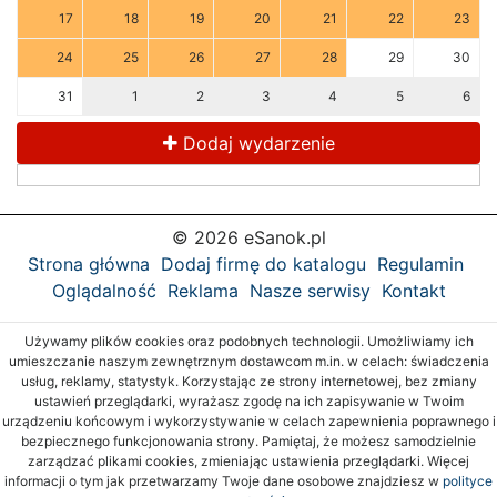
17
18
19
20
21
22
23
24
25
26
27
28
29
30
31
1
2
3
4
5
6
Dodaj wydarzenie
© 2026 eSanok.pl
Strona główna
Dodaj firmę do katalogu
Regulamin
Oglądalność
Reklama
Nasze serwisy
Kontakt
Używamy plików cookies oraz podobnych technologii. Umożliwiamy ich
umieszczanie naszym zewnętrznym dostawcom m.in. w celach: świadczenia
usług, reklamy, statystyk. Korzystając ze strony internetowej, bez zmiany
ustawień przeglądarki, wyrażasz zgodę na ich zapisywanie w Twoim
urządzeniu końcowym i wykorzystywanie w celach zapewnienia poprawnego i
bezpiecznego funkcjonowania strony. Pamiętaj, że możesz samodzielnie
zarządzać plikami cookies, zmieniając ustawienia przeglądarki. Więcej
informacji o tym jak przetwarzamy Twoje dane osobowe znajdziesz w
polityce