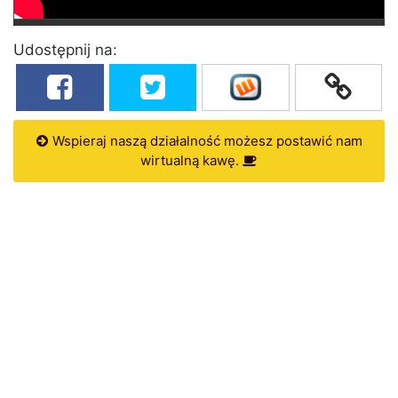
Udostępnij na:
Wspieraj naszą działalność możesz postawić nam
wirtualną kawę.