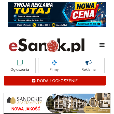
Ogłoszenia
Firmy
Reklama
DODAJ OGŁOSZENIE