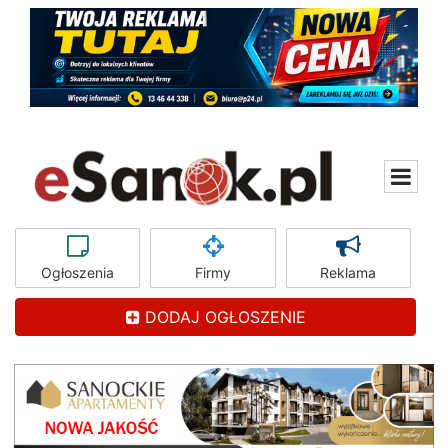
Ogłoszenia
Firmy
Reklama
DODAJ OGŁOSZENIE