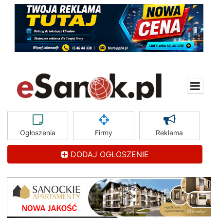
Ogłoszenia
Firmy
Reklama
DODAJ OGŁOSZENIE