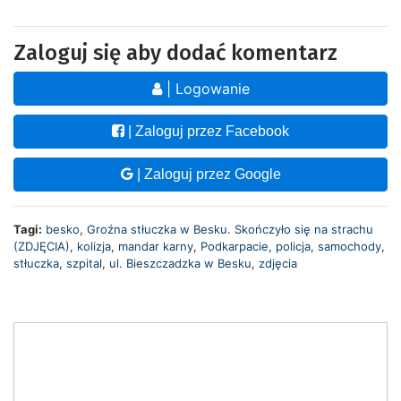
Zaloguj się aby dodać komentarz
| Logowanie
| Zaloguj przez Facebook
| Zaloguj przez Google
Tagi:
besko
,
Groźna stłuczka w Besku. Skończyło się na strachu
(ZDJĘCIA)
,
kolizja
,
mandar karny
,
Podkarpacie
,
policja
,
samochody
,
stłuczka
,
szpital
,
ul. Bieszczadzka w Besku
,
zdjęcia