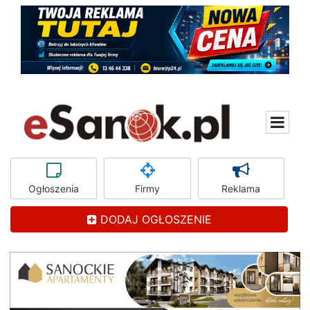
Ogłoszenia
Firmy
Reklama
DODAJ OGŁOSZENIE