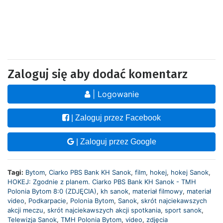
Zaloguj się aby dodać komentarz
| Logowanie
| Zaloguj przez Facebook
| Zaloguj przez Google
Tagi:
Bytom
,
Ciarko PBS Bank KH Sanok
,
film
,
hokej
,
hokej Sanok
,
HOKEJ: Zgodnie z planem. Ciarko PBS Bank KH Sanok - TMH
Polonia Bytom 8:0 (ZDJĘCIA)
,
kh sanok
,
materiał filmowy
,
materiał
video
,
Podkarpacie
,
Polonia Bytom
,
Sanok
,
skrót najciekawszych
akcji meczu
,
skrót najciekawszych akcji spotkania
,
sport sanok
,
Telewizja Sanok
,
TMH Polonia Bytom
,
video
,
zdjęcia