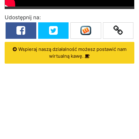
Udostępnij na:
Wspieraj naszą działalność możesz postawić nam
wirtualną kawę.