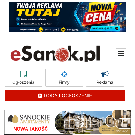
Ogłoszenia
Firmy
Reklama
DODAJ OGŁOSZENIE