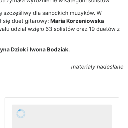
otrzymała wyróżnienie w kategorii solistów.
ię szczęśliwy dla sanockich muzyków. W
 się duet gitarowy:
Maria Korzeniowska
walu udział wzięło 63 solistów oraz 19 duetów z
yna Dziok i Iwona Bodziak.
materiały nadesłane