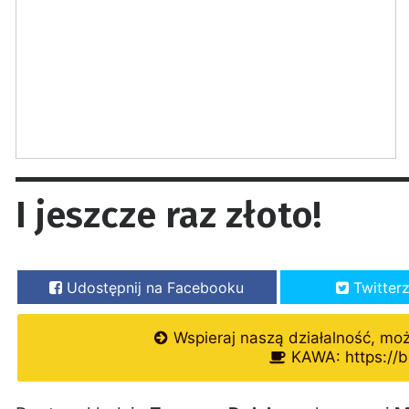
I jeszcze raz złoto!
Udostępnij na Facebooku
Twitter
Wspieraj naszą działalność, mo
KAWA: https://b