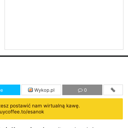
ze
Wykop.pl
0
żesz postawić nam wirtualną kawę.
uycoffee.to/esanok