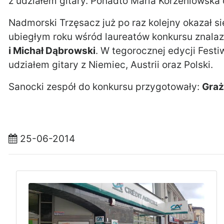
z udziałem gitary. Ponadto Maria Korzeniowska 
Nadmorski Trzęsacz już po raz kolejny okazał s
ubiegłym roku wśród laureatów konkursu znalazł
i Michał Dąbrowski
. W tegorocznej edycji Festi
udziałem gitary z Niemiec, Austrii oraz Polski.
Sanocki zespół do konkursu przygotowały:
Graż
25-06-2014