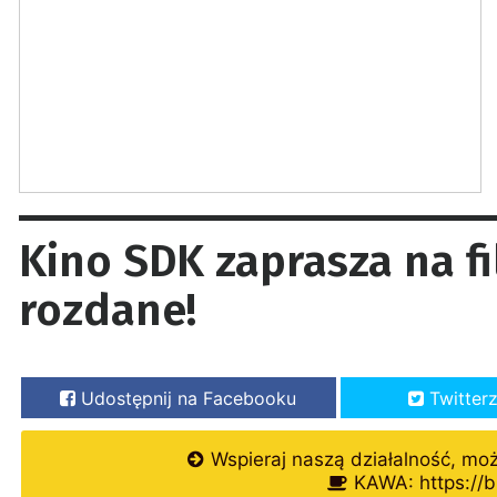
Kino SDK zaprasza na f
rozdane!
Udostępnij na Facebooku
Twitter
Wspieraj naszą działalność, mo
KAWA: https://b