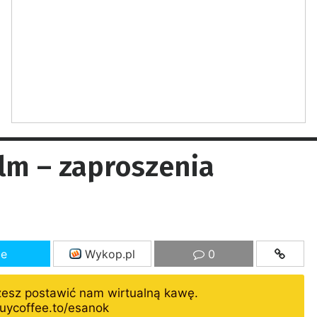
ilm – zaproszenia
ze
Wykop.pl
0
żesz postawić nam wirtualną kawę.
uycoffee.to/esanok