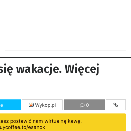
się wakacje. Więcej
ze
Wykop.pl
0
żesz postawić nam wirtualną kawę.
uycoffee.to/esanok