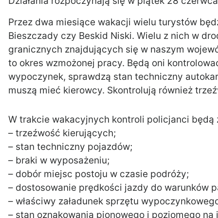
Działania rozpoczynają się w piątek 28 czerwca 
Przez dwa miesiące wakacji wielu turystów bę
Bieszczady czy Beskid Niski. Wielu z nich w dr
granicznych znajdujących się w naszym wojewó
to okres wzmożonej pracy. Będą oni kontrolowa
wypoczynek, sprawdzą stan techniczny autokar
muszą mieć kierowcy. Skontrolują również trze
W trakcie wakacyjnych kontroli policjanci będ
– trzeźwość kierujących;
– stan techniczny pojazdów;
– braki w wyposażeniu;
– dobór miejsc postoju w czasie podróży;
– dostosowanie prędkości jazdy do warunków p
– właściwy załadunek sprzętu wypoczynkowego
– stan oznakowania pionowego i poziomego na j