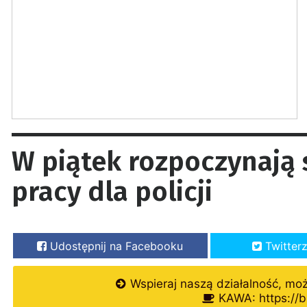
W piątek rozpoczynają 
pracy dla policji
Udostępnij na Facebooku
Twitter
Wspieraj naszą działalność, mo
KAWA: https://b