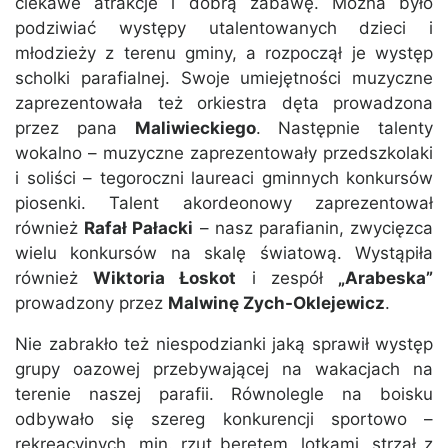
ciekawe atrakcje i dobrą zabawę. Można było
podziwiać występy utalentowanych dzieci i
młodzieży z terenu gminy, a rozpoczął je występ
scholki parafialnej. Swoje umiejętności muzyczne
zaprezentowała też orkiestra dęta prowadzona
przez pana
Maliwieckiego
. Następnie talenty
wokalno – muzyczne zaprezentowały przedszkolaki
i soliści – tegoroczni laureaci gminnych konkursów
piosenki. Talent akordeonowy zaprezentował
również
Rafał Pałacki
– nasz parafianin, zwycięzca
wielu konkursów na skalę światową. Wystąpiła
również
Wiktoria Łoskot
i zespół
„Arabeska”
prowadzony przez
Malwinę Zych-Oklejewicz
.
Nie zabrakło też niespodzianki jaką sprawił występ
grupy oazowej przebywającej na wakacjach na
terenie naszej parafii. Równolegle na boisku
odbywało się szereg konkurencji sportowo –
rekreacyjnych, min. rzut beretem, lotkami, strzał z