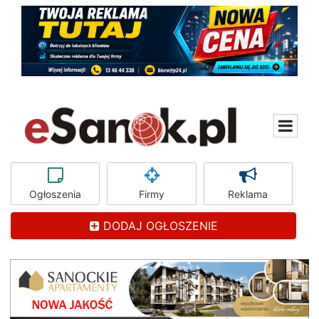
Ogłoszenia
Firmy
Reklama
DODAJ OGŁOSZENIE