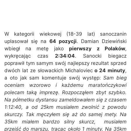
W kategorii wiekowej (18-39 lat) sanoczanin
uplasował się na
64 pozycji
. Damian Dziewiński
wbiegł na metę jako
pierwszy z Polaków
,
wykręcając czas
2:34:04
. Sanocki biegacz
poprawił tym samym swój najlepszy rezultat sprzed
dwóch lat ze słowackich Michaloviec
o 24 minuty
,
a oto jak sam komentuje swój występ:
Sam bieg
oceniam wzorowo i każdemu maratończykowi
polecam taką imprezę. Rozpocząłem zbyt szybko.
Na półmetku dystansu zameldowałem się z czasem
1:12:40, a od 25km musiałem zwolnić z powodu
skurczy. Tak męczyłem się aż do samej mety. Na
35km miałem bardzo silny skurcz, musiałem
przejść do marszu, tracąc około 1 minuty. Na 35km