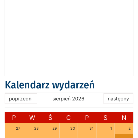
Kalendarz wydarzeń
poprzedni
sierpień 2026
następny
P
W
Ś
C
P
S
N
27
28
29
30
31
1
2