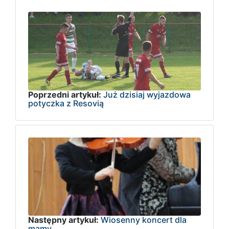
Poprzedni artykuł:
Już dzisiaj wyjazdowa
potyczka z Resovią
Następny artykuł:
Wiosenny koncert dla
mamy