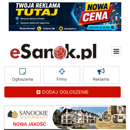
Ogłoszenia
Firmy
Reklama
DODAJ OGŁOSZENIE