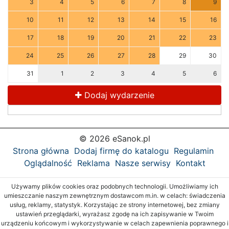
3
4
5
6
7
8
9
10
11
12
13
14
15
16
17
18
19
20
21
22
23
24
25
26
27
28
29
30
31
1
2
3
4
5
6
Dodaj wydarzenie
© 2026 eSanok.pl
Strona główna
Dodaj firmę do katalogu
Regulamin
Oglądalność
Reklama
Nasze serwisy
Kontakt
Używamy plików cookies oraz podobnych technologii. Umożliwiamy ich
umieszczanie naszym zewnętrznym dostawcom m.in. w celach: świadczenia
usług, reklamy, statystyk. Korzystając ze strony internetowej, bez zmiany
ustawień przeglądarki, wyrażasz zgodę na ich zapisywanie w Twoim
urządzeniu końcowym i wykorzystywanie w celach zapewnienia poprawnego i