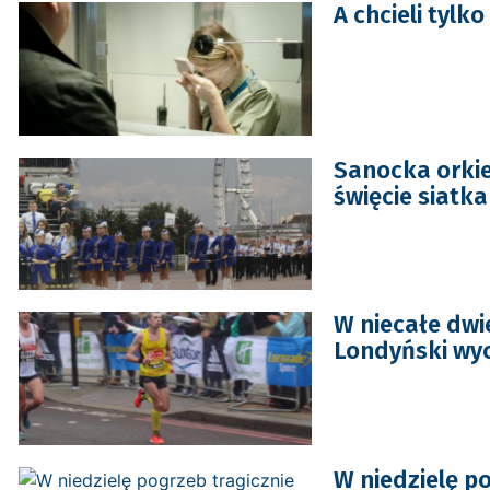
A chcieli tyl
Sanocka orkie
święcie siatk
W niecałe dwi
Londyński wyc
W niedzielę p