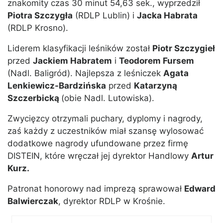
znakomity czas 30 minut 54,63 sek., wyprzedził
Piotra Szczygła
(RDLP Lublin) i
Jacka Habrata
(RDLP Krosno).
Liderem klasyfikacji leśników został
Piotr Szczygieł
przed
Jackiem Habratem
i
Teodorem Fursem
(Nadl. Baligród). Najlepsza z leśniczek
Agata
Lenkiewicz-Bardzińska
przed
Katarzyną
Szczerbicką
(obie Nadl. Lutowiska).
Zwycięzcy otrzymali puchary, dyplomy i nagrody,
zaś każdy z uczestników miał szansę wylosować
dodatkowe nagrody ufundowane przez firmę
DISTEIN, które wręczał jej dyrektor Handlowy
Artur
Kurz.
Patronat honorowy nad imprezą sprawował
Edward
Balwierczak
, dyrektor RDLP w Krośnie.