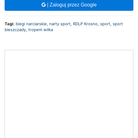
| Zaloguj przez Google
Tagi:
biegi narciarskie
,
narty sport
,
RDLP Krosno
,
sport
,
sport
bieszczady
,
tropem wilka