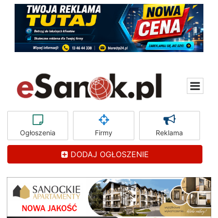
Ogłoszenia
Firmy
Reklama
DODAJ OGŁOSZENIE