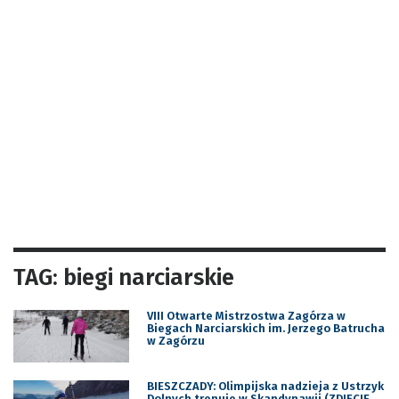
TAG: biegi narciarskie
VIII Otwarte Mistrzostwa Zagórza w
Biegach Narciarskich im. Jerzego Batrucha
w Zagórzu
BIESZCZADY: Olimpijska nadzieja z Ustrzyk
Dolnych trenuje w Skandynawii (ZDJĘCIE,