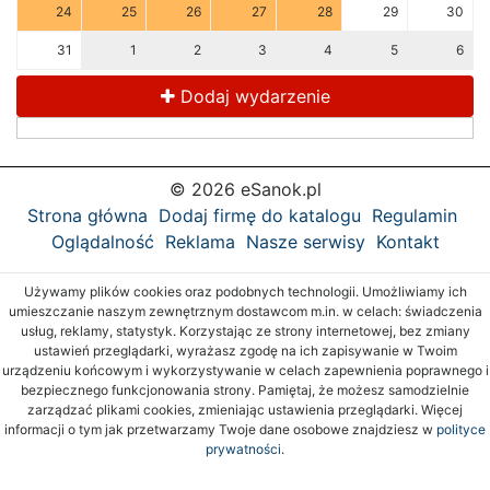
24
25
26
27
28
29
30
31
1
2
3
4
5
6
Dodaj wydarzenie
© 2026 eSanok.pl
Strona główna
Dodaj firmę do katalogu
Regulamin
Oglądalność
Reklama
Nasze serwisy
Kontakt
Używamy plików cookies oraz podobnych technologii. Umożliwiamy ich
umieszczanie naszym zewnętrznym dostawcom m.in. w celach: świadczenia
usług, reklamy, statystyk. Korzystając ze strony internetowej, bez zmiany
ustawień przeglądarki, wyrażasz zgodę na ich zapisywanie w Twoim
urządzeniu końcowym i wykorzystywanie w celach zapewnienia poprawnego i
bezpiecznego funkcjonowania strony. Pamiętaj, że możesz samodzielnie
zarządzać plikami cookies, zmieniając ustawienia przeglądarki. Więcej
informacji o tym jak przetwarzamy Twoje dane osobowe znajdziesz w
polityce
prywatności.