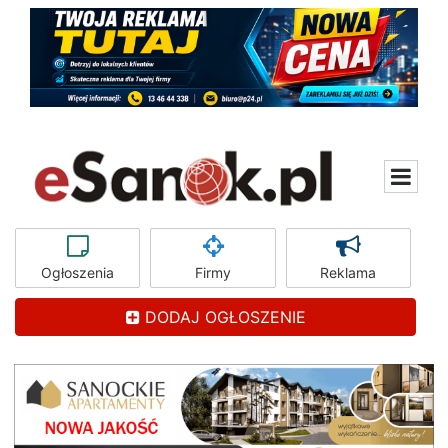
Ogłoszenia
Firmy
Reklama
DODAJ OGŁOSZENIE