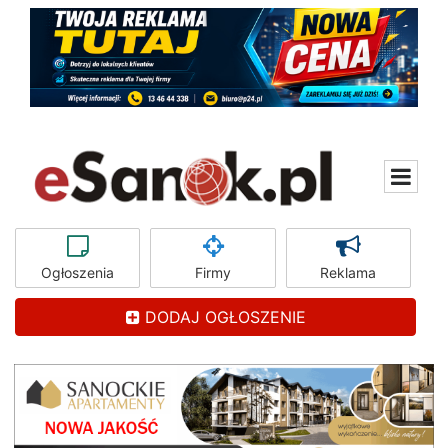
Ogłoszenia
Firmy
Reklama
DODAJ OGŁOSZENIE