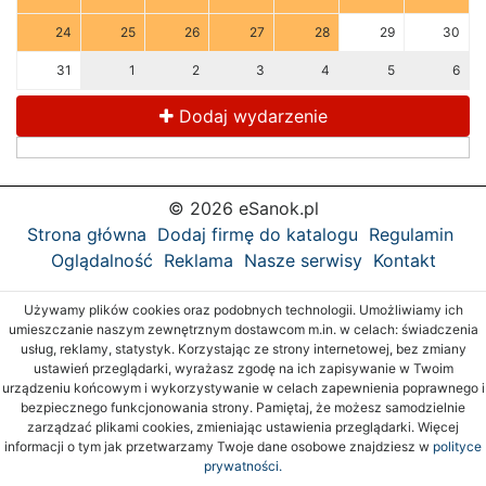
24
25
26
27
28
29
30
31
1
2
3
4
5
6
Dodaj wydarzenie
© 2026 eSanok.pl
Strona główna
Dodaj firmę do katalogu
Regulamin
Oglądalność
Reklama
Nasze serwisy
Kontakt
Używamy plików cookies oraz podobnych technologii. Umożliwiamy ich
umieszczanie naszym zewnętrznym dostawcom m.in. w celach: świadczenia
usług, reklamy, statystyk. Korzystając ze strony internetowej, bez zmiany
ustawień przeglądarki, wyrażasz zgodę na ich zapisywanie w Twoim
urządzeniu końcowym i wykorzystywanie w celach zapewnienia poprawnego i
bezpiecznego funkcjonowania strony. Pamiętaj, że możesz samodzielnie
zarządzać plikami cookies, zmieniając ustawienia przeglądarki. Więcej
informacji o tym jak przetwarzamy Twoje dane osobowe znajdziesz w
polityce
prywatności.