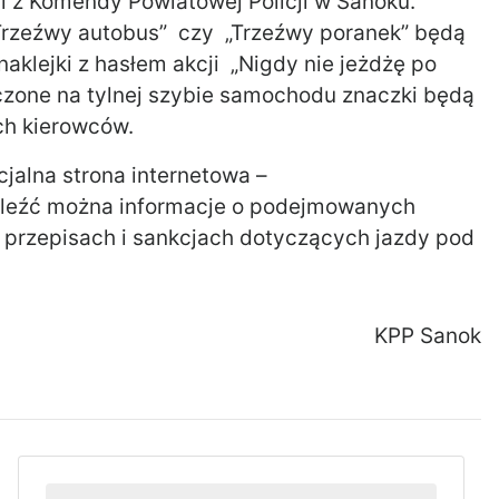
ci z Komendy Powiatowej Policji w Sanoku.
, „Trzeźwy autobus” czy „Trzeźwy poranek” będą
klejki z hasłem akcji „Nigdy nie jeżdżę po
czone na tylnej szybie samochodu znaczki będą
h kierowców.
jalna strona internetowa –
naleźć można informacje o podejmowanych
e przepisach i sankcjach dotyczących jazdy pod
KPP Sanok