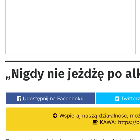
„Nigdy nie jeżdżę po a
Udostępnij na Facebooku
Twitter
Wspieraj naszą działalność, mo
KAWA: https://b