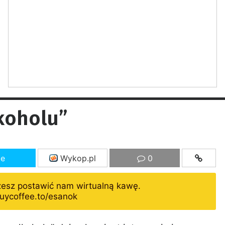
lkoholu”
ze
Wykop.pl
0
żesz postawić nam wirtualną kawę.
uycoffee.to/esanok