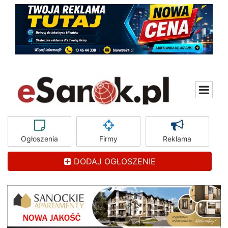
Ogłoszenia
Firmy
Reklama
DODAJ OGŁOSZENIE