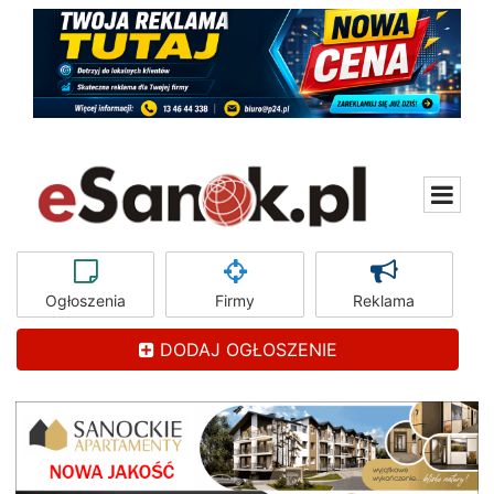
Ogłoszenia
Firmy
Reklama
DODAJ OGŁOSZENIE