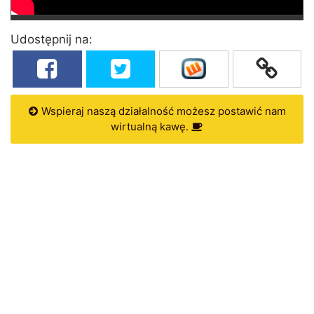
Udostępnij na:
Wspieraj naszą działalność możesz postawić nam
wirtualną kawę.