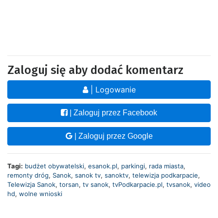
Zaloguj się aby dodać komentarz
| Logowanie
| Zaloguj przez Facebook
| Zaloguj przez Google
Tagi:
budżet obywatelski
,
esanok.pl
,
parkingi
,
rada miasta
,
remonty dróg
,
Sanok
,
sanok tv
,
sanoktv
,
telewizja podkarpacie
,
Telewizja Sanok
,
torsan
,
tv sanok
,
tvPodkarpacie.pl
,
tvsanok
,
video
hd
,
wolne wnioski