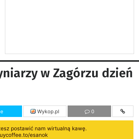
yniarzy w Zagórzu dzień
ze
Wykop.pl
0
żesz postawić nam wirtualną kawę.
uycoffee.to/esanok