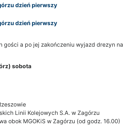
górzu dzień pierwszy
górzu dzień pierwszy
 gości a po jej zakończeniu wyjazd drezyn na
górz) sobota
 Rzeszowie
skich Linii Kolejowych S.A. w Zagórzu
owa obok MGOKiS w Zagórzu (od godz. 16.00)