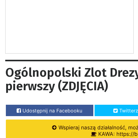
Ogólnopolski Zlot Drez
pierwszy (ZDJĘCIA)
Udostępnij na Facebooku
Twitter
Wspieraj naszą działalność, mo
KAWA: https://b