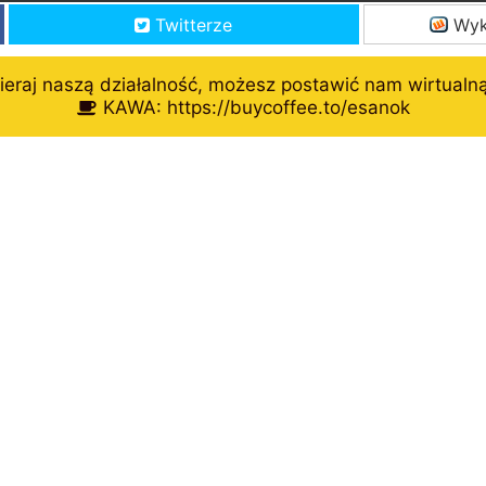
Twitterze
Wyk
eraj naszą działalność, możesz postawić nam wirtualn
KAWA: https://buycoffee.to/esanok