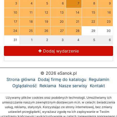
3
4
5
6
7
8
9
10
11
12
13
14
15
16
17
18
19
20
21
22
23
24
25
26
27
28
29
30
31
1
2
3
4
5
6
Dodaj wydarzenie
© 2026 eSanok.pl
Strona główna
Dodaj firmę do katalogu
Regulamin
Oglądalność
Reklama
Nasze serwisy
Kontakt
Używamy plików cookies oraz podobnych technologii. Umożliwiamy ich
umieszczanie naszym zewnętrznym dostawcom m.in. w celach: świadczenia
usług, reklamy, statystyk. Korzystając ze strony internetowej, bez zmiany
ustawień przeglądarki, wyrażasz zgodę na ich zapisywanie w Twoim
urządzeniu końcowym i wykorzystywanie w celach zapewnienia poprawnego i