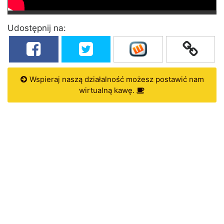
Udostępnij na:
Wspieraj naszą działalność możesz postawić nam
wirtualną kawę.