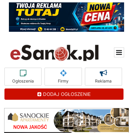
Ogłoszenia
Firmy
Reklama
DODAJ OGŁOSZENIE