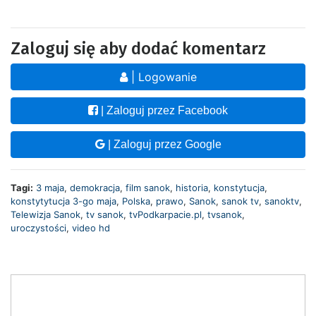
Zaloguj się aby dodać komentarz
| Logowanie
| Zaloguj przez Facebook
| Zaloguj przez Google
Tagi:
3 maja
,
demokracja
,
film sanok
,
historia
,
konstytucja
,
konstytytucja 3-go maja
,
Polska
,
prawo
,
Sanok
,
sanok tv
,
sanoktv
,
Telewizja Sanok
,
tv sanok
,
tvPodkarpacie.pl
,
tvsanok
,
uroczystości
,
video hd