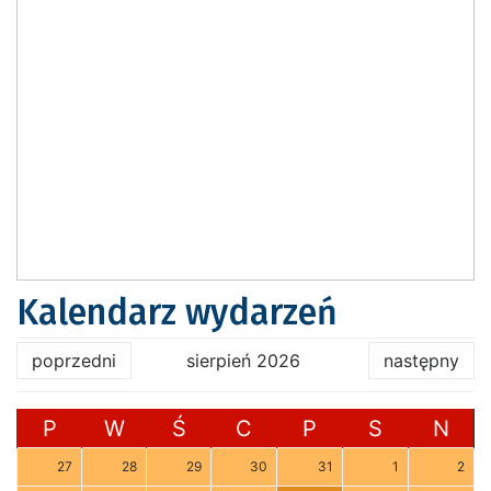
Kalendarz wydarzeń
poprzedni
sierpień 2026
następny
P
W
Ś
C
P
S
N
27
28
29
30
31
1
2