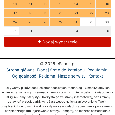
10
11
12
13
14
15
16
17
18
19
20
21
22
23
24
25
26
27
28
29
30
31
1
2
3
4
5
6
Dodaj wydarzenie
© 2026 eSanok.pl
Strona główna
Dodaj firmę do katalogu
Regulamin
Oglądalność
Reklama
Nasze serwisy
Kontakt
Używamy plików cookies oraz podobnych technologii. Umożliwiamy ich
umieszczanie naszym zewnętrznym dostawcom m.in. w celach: świadczenia
usług, reklamy, statystyk. Korzystając ze strony internetowej, bez zmiany
ustawień przeglądarki, wyrażasz zgodę na ich zapisywanie w Twoim
urządzeniu końcowym i wykorzystywanie w celach zapewnienia poprawnego i
bezpiecznego funkcjonowania strony. Pamiętaj, że możesz samodzielnie