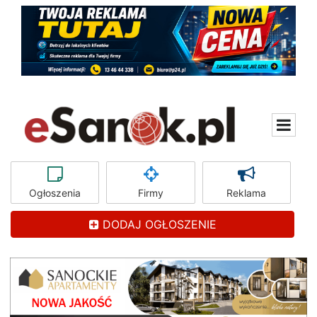
Ogłoszenia
Firmy
Reklama
DODAJ OGŁOSZENIE