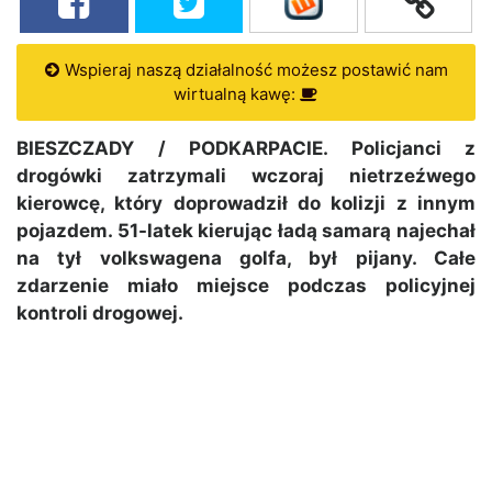
Wspieraj naszą działalność możesz postawić nam
wirtualną kawę:
BIESZCZADY / PODKARPACIE. Policjanci z
drogówki zatrzymali wczoraj nietrzeźwego
kierowcę, który doprowadził do kolizji z innym
pojazdem. 51-latek kierując ładą samarą najechał
na tył volkswagena golfa, był pijany. Całe
zdarzenie miało miejsce podczas policyjnej
kontroli drogowej.