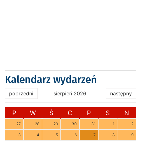
Kalendarz wydarzeń
poprzedni
sierpień 2026
następny
P
W
Ś
C
P
S
N
27
28
29
30
31
1
2
3
4
5
6
7
8
9