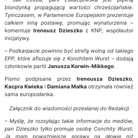
blondynką propagującą wartości chrześcijańskie.
Tymczasem, w Parlamencie Europejskim prezentuje
całkiem inną postawę, promując wynaturzenia
–
komentuje
Ireneusz Dzieszko
z KNP, współautor
inicjatywy.
–
Podkarpacie powinno być strefą wolną od takiego
EPP, które afiszuje się z Konchitem Wurst
– dodają
członkowie partii
Janusza Korwin-Mikkego
.
Pismo podpisane przez
Ireneusza Dzieszko
,
Kacpra Kwieka
i
Damiana Małka
otrzymała również
sama europosłanka.
Załącznik do wiadomości przesłanej do Redakcji
– Myślę, że rozsyłając takie informacje do mediów,
pan Dzieszko tylko promuje osobę Conchity Wurst.
Ja mam poważniejsze sprawy na głowie niż