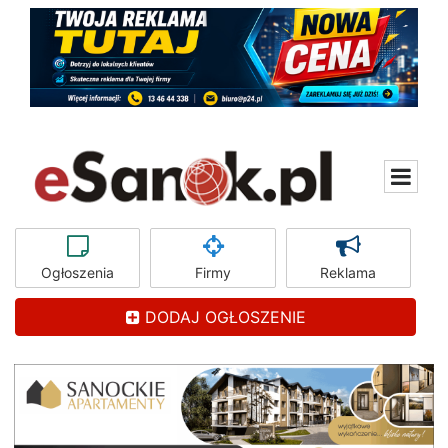
Ogłoszenia
Firmy
Reklama
DODAJ OGŁOSZENIE