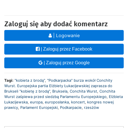
Zaloguj się aby dodać komentarz
| Logowanie
| Zaloguj przez Facebook
| Zaloguj przez Google
Tagi:
"kobieta z brodą"
,
"Podkarpacka" burza wokół Conchity
Wurst. Europejska partia Elżbiety Łukacijewskiej zaprasza do
Brukseli "kobietę z brodą"
,
Bruksela
,
Conchita Wurst
,
Conchita
Wurst zaśpiewa przed siedzbą Parlamentu Europejskiego
,
Elżbieta
Łukacijewska
,
europa
,
europosłanka
,
koncert
,
kongres nowej
prawicy
,
Parlament Europejski
,
Podkarpacie
,
rzesżów