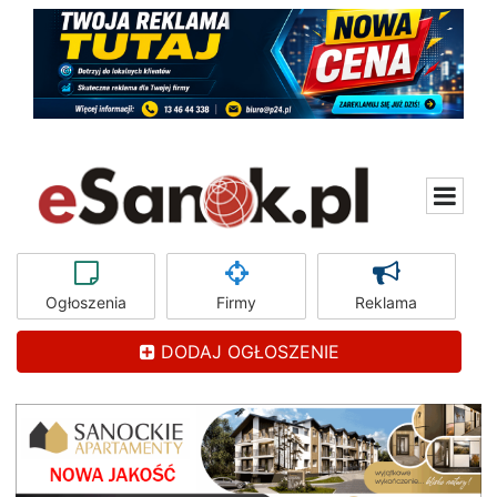
Ogłoszenia
Firmy
Reklama
DODAJ OGŁOSZENIE