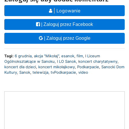
| Logowanie
| Zaloguj przez Facebook
| Zaloguj przez Google
Tagi:
6 grudnia
,
akcja "Mikołaj"
,
esanok
,
film
,
I Liceum
Ogólnokształcące w Sanoku
,
I LO Sanok
,
koncert charytatywny
,
koncert dla dzieci
,
koncert mikołajkowy
,
Podkarpacie
,
Sanocki Dom
Kultury
,
Sanok
,
telewizja
,
tvPodkarpacie
,
video