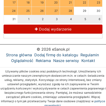
17
18
19
20
21
22
23
24
25
26
27
28
29
30
31
1
2
3
4
5
6
Dodaj wydarzenie
© 2026 eSanok.pl
Strona główna
Dodaj firmę do katalogu
Regulamin
Oglądalność
Reklama
Nasze serwisy
Kontakt
Używamy plików cookies oraz podobnych technologii. Umożliwiamy ich
umieszczanie naszym zewnętrznym dostawcom m.in. w celach: świadczenia
usług, reklamy, statystyk. Korzystając ze strony internetowej, bez zmiany
ustawień przeglądarki, wyrażasz zgodę na ich zapisywanie w Twoim
urządzeniu końcowym i wykorzystywanie w celach zapewnienia poprawnego i
bezpiecznego funkcjonowania strony. Pamiętaj, że możesz samodzielnie
zarządzać plikami cookies, zmieniając ustawienia przeglądarki. Więcej
informacji o tym jak przetwarzamy Twoje dane osobowe znajdziesz w
polityce
prywatności.