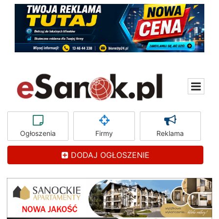
Ogłoszenia
Firmy
Reklama
DODAJ OGŁOSZENIE