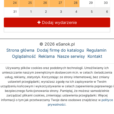
24
25
26
27
28
29
30
31
1
2
3
4
5
6
Dodaj wydarzenie
© 2026 eSanok.pl
Strona główna
Dodaj firmę do katalogu
Regulamin
Oglądalność
Reklama
Nasze serwisy
Kontakt
Używamy plików cookies oraz podobnych technologii. Umożliwiamy ich
umieszczanie naszym zewnętrznym dostawcom m.in. w celach: świadczenia
usług, reklamy, statystyk. Korzystając ze strony internetowej, bez zmiany
ustawień przeglądarki, wyrażasz zgodę na ich zapisywanie w Twoim
urządzeniu końcowym i wykorzystywanie w celach zapewnienia poprawnego i
bezpiecznego funkcjonowania strony. Pamiętaj, że możesz samodzielnie
zarządzać plikami cookies, zmieniając ustawienia przeglądarki. Więcej
informacji o tym jak przetwarzamy Twoje dane osobowe znajdziesz w
polityce
prywatności.