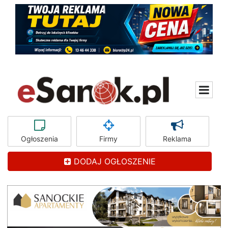
Ogłoszenia
Firmy
Reklama
DODAJ OGŁOSZENIE