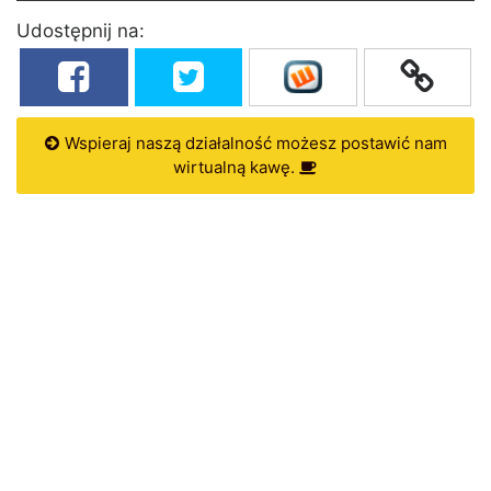
Udostępnij na:
Wspieraj naszą działalność możesz postawić nam
wirtualną kawę.