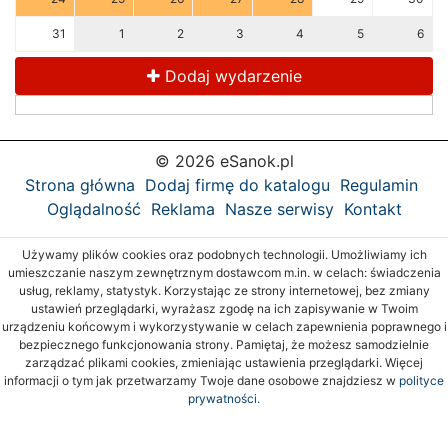
31
1
2
3
4
5
6
Dodaj wydarzenie
© 2026 eSanok.pl
Strona główna
Dodaj firmę do katalogu
Regulamin
Oglądalność
Reklama
Nasze serwisy
Kontakt
Używamy plików cookies oraz podobnych technologii. Umożliwiamy ich
umieszczanie naszym zewnętrznym dostawcom m.in. w celach: świadczenia
usług, reklamy, statystyk. Korzystając ze strony internetowej, bez zmiany
ustawień przeglądarki, wyrażasz zgodę na ich zapisywanie w Twoim
urządzeniu końcowym i wykorzystywanie w celach zapewnienia poprawnego i
bezpiecznego funkcjonowania strony. Pamiętaj, że możesz samodzielnie
zarządzać plikami cookies, zmieniając ustawienia przeglądarki. Więcej
informacji o tym jak przetwarzamy Twoje dane osobowe znajdziesz w
polityce
prywatności.