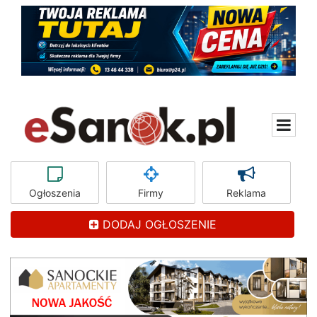
Ogłoszenia
Firmy
Reklama
DODAJ OGŁOSZENIE