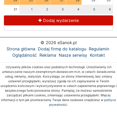
24
25
26
27
28
29
30
31
1
2
3
4
5
6
Dodaj wydarzenie
© 2026 eSanok.pl
Strona główna
Dodaj firmę do katalogu
Regulamin
Oglądalność
Reklama
Nasze serwisy
Kontakt
Używamy plików cookies oraz podobnych technologii. Umożliwiamy ich
umieszczanie naszym zewnętrznym dostawcom m.in. w celach: świadczenia
usług, reklamy, statystyk. Korzystając ze strony internetowej, bez zmiany
ustawień przeglądarki, wyrażasz zgodę na ich zapisywanie w Twoim
urządzeniu końcowym i wykorzystywanie w celach zapewnienia poprawnego i
bezpiecznego funkcjonowania strony. Pamiętaj, że możesz samodzielnie
zarządzać plikami cookies, zmieniając ustawienia przeglądarki. Więcej
informacji o tym jak przetwarzamy Twoje dane osobowe znajdziesz w
polityce
prywatności.