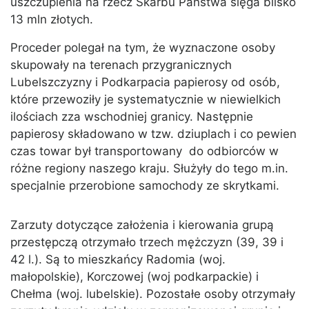
uszczuplenia na rzecz Skarbu Państwa sięga blisko
13 mln złotych.
Proceder polegał na tym, że wyznaczone osoby
skupowały na terenach przygranicznych
Lubelszczyzny i Podkarpacia papierosy od osób,
które przewoziły je systematycznie w niewielkich
ilościach zza wschodniej granicy. Następnie
papierosy składowano w tzw. dziuplach i co pewien
czas towar był transportowany do odbiorców w
różne regiony naszego kraju. Służyły do tego m.in.
specjalnie przerobione samochody ze skrytkami.
Zarzuty dotyczące założenia i kierowania grupą
przestępczą otrzymało trzech mężczyzn (39, 39 i
42 l.). Są to mieszkańcy Radomia (woj.
małopolskie), Korczowej (woj podkarpackie) i
Chełma (woj. lubelskie). Pozostałe osoby otrzymały