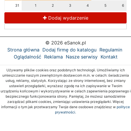
31
1
2
3
4
5
6
Dodaj wydarzenie
© 2026 eSanok.pl
Strona główna
Dodaj firmę do katalogu
Regulamin
Oglądalność
Reklama
Nasze serwisy
Kontakt
Używamy plików cookies oraz podobnych technologii. Umożliwiamy ich
umieszczanie naszym zewnętrznym dostawcom m.in. w celach: świadczenia
usług, reklamy, statystyk. Korzystając ze strony internetowej, bez zmiany
ustawień przeglądarki, wyrażasz zgodę na ich zapisywanie w Twoim
urządzeniu końcowym i wykorzystywanie w celach zapewnienia poprawnego i
bezpiecznego funkcjonowania strony. Pamiętaj, że możesz samodzielnie
zarządzać plikami cookies, zmieniając ustawienia przeglądarki. Więcej
informacji o tym jak przetwarzamy Twoje dane osobowe znajdziesz w
polityce
prywatności.