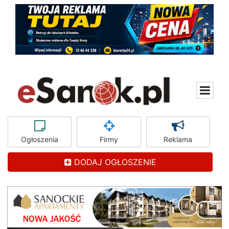
Ogłoszenia
Firmy
Reklama
DODAJ OGŁOSZENIE