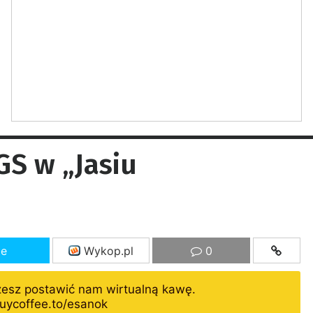
S w „Jasiu
ze
Wykop.pl
0
żesz postawić nam wirtualną kawę.
uycoffee.to/esanok