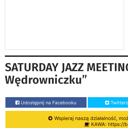
SATURDAY JAZZ MEETING
Wędrowniczku”
Udostępnij na Facebooku
Twitter
Wspieraj naszą działalność, mo
KAWA: https://b