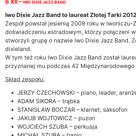
6 XII –
IWO DIXIE JAZZ BAND
Iwo Dixie Jazz Band to laureat Złotej Tarki 2012
Zespół powstał jesienią 2009 roku w Iwoniczu-
doświadczeniu estradowym, którzy połączeni w
stworzyli grupę o nazwie Iwo Dixie Jazz Band.
dixieland.
W tym też roku Iwo Dixie Jazz Band został laur
przyznanej mu podczas 42 Międzynarodowego F
Skład zespołu:
JERZY CZECHOWSKI – piano, leader, aranż
ADAM SIKORA – trąbka
STANISŁAW BOCZAR – klarnet, saksofon
JAKUB WOJTOWICZ – puzon
WOJCIECH SZUBA – perkusja
MICHAŁ SZUBA – banjo