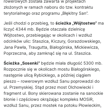
rowerowych została zawarta w projektach
złożonych w ramach naboru do tzw. kontraktu
terytorialnego oraz programu „Błękitny San”.
Jeśli chodzi o przebieg, to
ścieżka „Wójtostwo”
ma
liczyć 4344 mb. Będzie otaczała dzielnicę
Wójtostwo, przebiegając w okolicach i wzdłuż
odcinków ulic: Staszica, Kiczury, Gorazdowskiego,
Jana Pawła, Traugutta, Białogórska, Mickiewicza,
Poprzeczna, aby zamknąć się na ul. Staszica.
Ścieżka „Sosenki”
będzie miała długość 5300 mb.
Rozpocznie się w okolicach mostu Białogórskiego,
następnie ulicą Rybickiego, a później ciągiem
pieszo – rowerowym wzdłuż Sanu poprowadzi do
ul. Przemyskiej. Stąd przez most Olchowiecki i
fragment ul. Bony skierowana zostanie na sanockie
błonie i częściowo okrążając kompleks MOSiR,
wzdłuż Sanu, przez mostek na potoku Płowieckim,