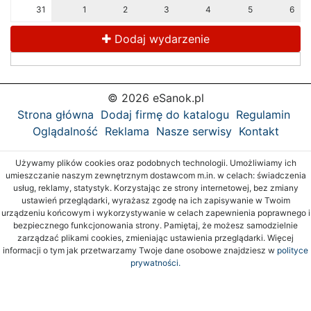
31
1
2
3
4
5
6
Dodaj wydarzenie
© 2026 eSanok.pl
Strona główna
Dodaj firmę do katalogu
Regulamin
Oglądalność
Reklama
Nasze serwisy
Kontakt
Używamy plików cookies oraz podobnych technologii. Umożliwiamy ich
umieszczanie naszym zewnętrznym dostawcom m.in. w celach: świadczenia
usług, reklamy, statystyk. Korzystając ze strony internetowej, bez zmiany
ustawień przeglądarki, wyrażasz zgodę na ich zapisywanie w Twoim
urządzeniu końcowym i wykorzystywanie w celach zapewnienia poprawnego i
bezpiecznego funkcjonowania strony. Pamiętaj, że możesz samodzielnie
zarządzać plikami cookies, zmieniając ustawienia przeglądarki. Więcej
informacji o tym jak przetwarzamy Twoje dane osobowe znajdziesz w
polityce
prywatności.