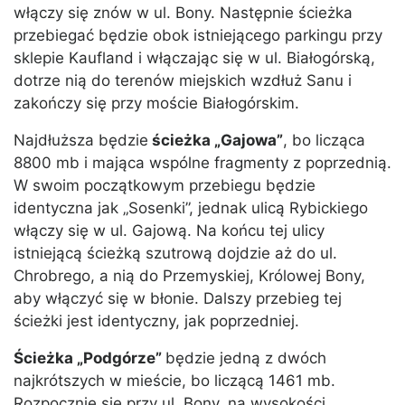
włączy się znów w ul. Bony. Następnie ścieżka
przebiegać będzie obok istniejącego parkingu przy
sklepie Kaufland i włączając się w ul. Białogórską,
dotrze nią do terenów miejskich wzdłuż Sanu i
zakończy się przy moście Białogórskim.
Najdłuższa będzie
ścieżka „Gajowa”
, bo licząca
8800 mb i mająca wspólne fragmenty z poprzednią.
W swoim początkowym przebiegu będzie
identyczna jak „Sosenki”, jednak ulicą Rybickiego
włączy się w ul. Gajową. Na końcu tej ulicy
istniejącą ścieżką szutrową dojdzie aż do ul.
Chrobrego, a nią do Przemyskiej, Królowej Bony,
aby włączyć się w błonie. Dalszy przebieg tej
ścieżki jest identyczny, jak poprzedniej.
Ścieżka „Podgórze”
będzie jedną z dwóch
najkrótszych w mieście, bo liczącą 1461 mb.
Rozpocznie się przy ul. Bony, na wysokości