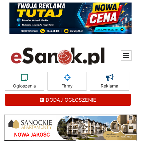
Ogłoszenia
Firmy
Reklama
DODAJ OGŁOSZENIE