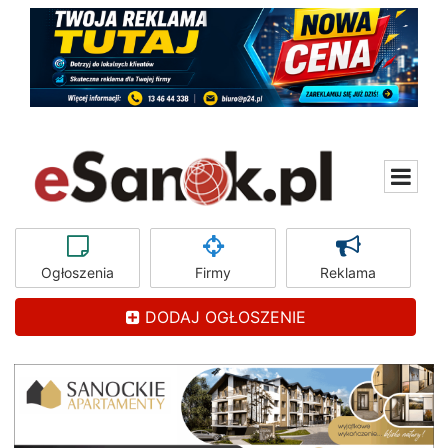
Ogłoszenia
Firmy
Reklama
DODAJ OGŁOSZENIE