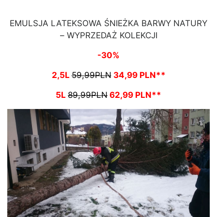
EMULSJA LATEKSOWA ŚNIEŻKA BARWY NATURY
– WYPRZEDAŻ KOLEKCJI
-30%
2,5L
59,99PLN
34,99 PLN**
5L
89,99PLN
62,99 PLN**