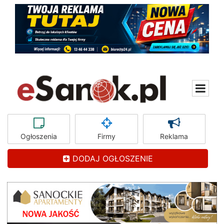
Ogłoszenia
Firmy
Reklama
DODAJ OGŁOSZENIE