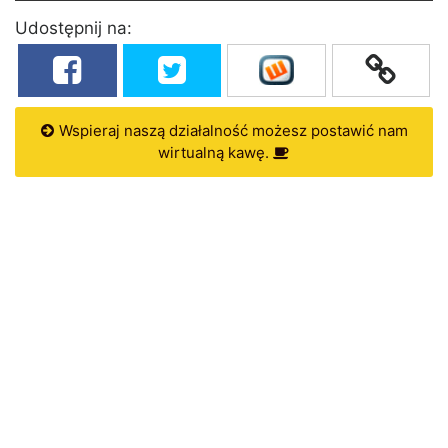
Udostępnij na:
Wspieraj naszą działalność możesz postawić nam
wirtualną kawę.