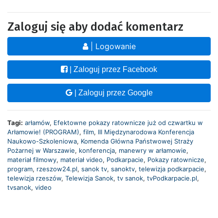
Zaloguj się aby dodać komentarz
| Logowanie
| Zaloguj przez Facebook
| Zaloguj przez Google
Tagi:
arłamów
,
Efektowne pokazy ratownicze już od czwartku w
Arłamowie! (PROGRAM)
,
film
,
III Międzynarodowa Konferencja
Naukowo-Szkoleniowa
,
Komenda Główna Państwowej Straży
Pożarnej w Warszawie
,
konferencja
,
manewry w arłamowie
,
materiał filmowy
,
materiał video
,
Podkarpacie
,
Pokazy ratownicze
,
program
,
rzeszow24.pl
,
sanok tv
,
sanoktv
,
telewizja podkarpacie
,
telewizja rzeszów
,
Telewizja Sanok
,
tv sanok
,
tvPodkarpacie.pl
,
tvsanok
,
video