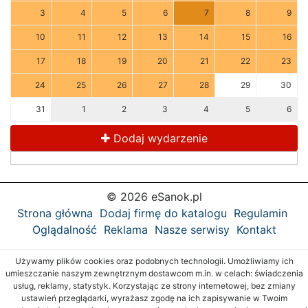
3
4
5
6
7
8
9
10
11
12
13
14
15
16
17
18
19
20
21
22
23
24
25
26
27
28
29
30
31
1
2
3
4
5
6
Dodaj wydarzenie
© 2026 eSanok.pl
Strona główna
Dodaj firmę do katalogu
Regulamin
Oglądalność
Reklama
Nasze serwisy
Kontakt
Używamy plików cookies oraz podobnych technologii. Umożliwiamy ich
umieszczanie naszym zewnętrznym dostawcom m.in. w celach: świadczenia
usług, reklamy, statystyk. Korzystając ze strony internetowej, bez zmiany
ustawień przeglądarki, wyrażasz zgodę na ich zapisywanie w Twoim