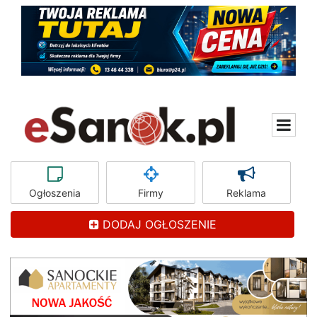
Ogłoszenia
Firmy
Reklama
DODAJ OGŁOSZENIE