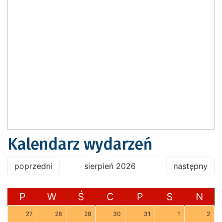
Kalendarz wydarzeń
poprzedni
sierpień 2026
następny
P
W
Ś
C
P
S
N
27
28
29
30
31
1
2