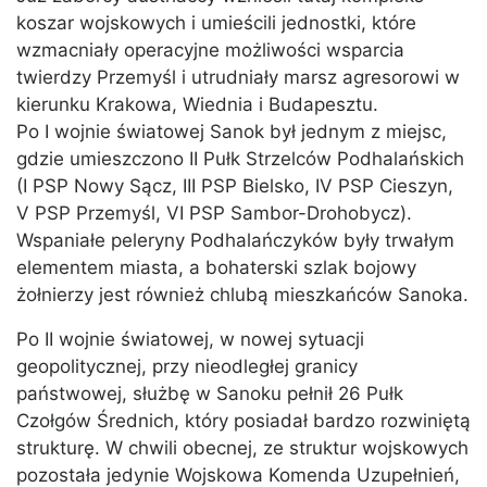
koszar wojskowych i umieścili jednostki, które
wzmacniały operacyjne możliwości wsparcia
twierdzy Przemyśl i utrudniały marsz agresorowi w
kierunku Krakowa, Wiednia i Budapesztu.
Po I wojnie światowej Sanok był jednym z miejsc,
gdzie umieszczono II Pułk Strzelców Podhalańskich
(I PSP Nowy Sącz, III PSP Bielsko, IV PSP Cieszyn,
V PSP Przemyśl, VI PSP Sambor-Drohobycz).
Wspaniałe peleryny Podhalańczyków były trwałym
elementem miasta, a bohaterski szlak bojowy
żołnierzy jest również chlubą mieszkańców Sanoka.
Po II wojnie światowej, w nowej sytuacji
geopolitycznej, przy nieodległej granicy
państwowej, służbę w Sanoku pełnił 26 Pułk
Czołgów Średnich, który posiadał bardzo rozwiniętą
strukturę. W chwili obecnej, ze struktur wojskowych
pozostała jedynie Wojskowa Komenda Uzupełnień,