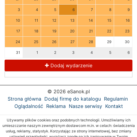
3
4
5
6
7
8
9
10
11
12
13
14
15
16
17
18
19
20
21
22
23
24
25
26
27
28
29
30
31
1
2
3
4
5
6
Dodaj wydarzenie
© 2026 eSanok.pl
Strona główna
Dodaj firmę do katalogu
Regulamin
Oglądalność
Reklama
Nasze serwisy
Kontakt
Używamy plików cookies oraz podobnych technologii. Umożliwiamy ich
umieszczanie naszym zewnętrznym dostawcom m.in. w celach: świadczenia
usług, reklamy, statystyk. Korzystając ze strony internetowej, bez zmiany
ustawień przeglądarki, wyrażasz zgodę na ich zapisywanie w Twoim