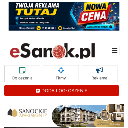
Ogłoszenia
Firmy
Reklama
DODAJ OGŁOSZENIE