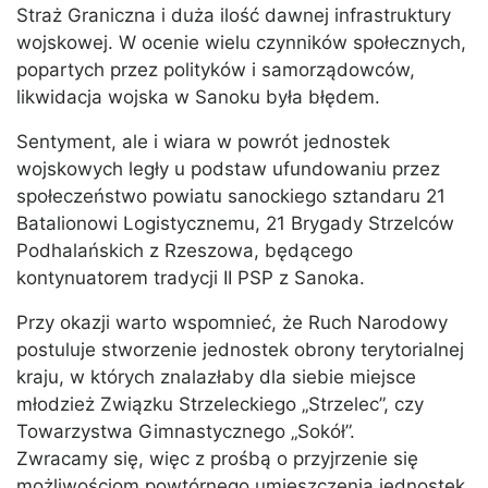
Straż Graniczna i duża ilość dawnej infrastruktury
wojskowej. W ocenie wielu czynników społecznych,
popartych przez polityków i samorządowców,
likwidacja wojska w Sanoku była błędem.
Sentyment, ale i wiara w powrót jednostek
wojskowych legły u podstaw ufundowaniu przez
społeczeństwo powiatu sanockiego sztandaru 21
Batalionowi Logistycznemu, 21 Brygady Strzelców
Podhalańskich z Rzeszowa, będącego
kontynuatorem tradycji II PSP z Sanoka.
Przy okazji warto wspomnieć, że Ruch Narodowy
postuluje stworzenie jednostek obrony terytorialnej
kraju, w których znalazłaby dla siebie miejsce
młodzież Związku Strzeleckiego „Strzelec”, czy
Towarzystwa Gimnastycznego „Sokół”.
Zwracamy się, więc z prośbą o przyjrzenie się
możliwościom powtórnego umieszczenia jednostek