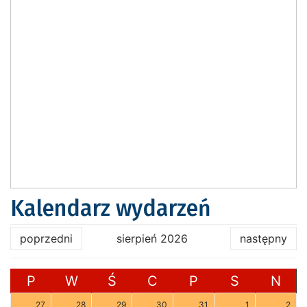
Kalendarz wydarzeń
poprzedni
sierpień 2026
następny
P
W
Ś
C
P
S
N
27
28
29
30
31
1
2