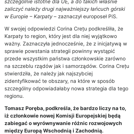
szczególnie istotne dla UE, a do takich właśnie
zaliczyć należy drugi najważniejszy łańcuch górski
w Europie – Karpaty
– zaznaczył europoseł PiS.
W swojej odpowiedzi Corina Crețu podkreśliła, że
Karpaty to region, który jest dla niej wyjątkowo
ważny. Zaznaczyła jednocześnie, że z inicjatywą w
sprawie powstania strategii powinny wystąpić
przede wszystkim państwa członkowskie zarówno
na szczeblu rządów jak i samorządów. Corina Crețu
stwierdziła, że należy jak najszybciej
zidentyfikować te obszary, na które w sposób
szczególny odpowiadałaby nowa strategia dla tego
regionu.
Tomasz Poręba, podkreśla, że bardzo liczy na to,
iż członkowie nowej Komisji Europejskiej będą
zabiegać o wyrównywanie różnic rozwojowych
między Europą Wschodnią i Zachodnią.