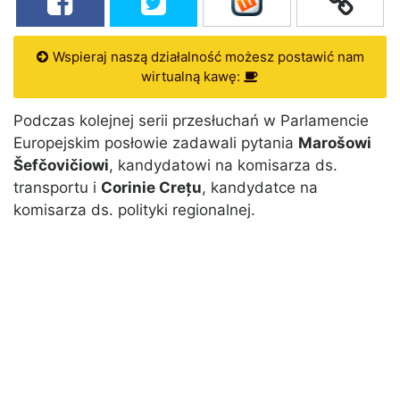
Wspieraj naszą działalność możesz postawić nam
wirtualną kawę:
Podczas kolejnej serii przesłuchań w Parlamencie
Europejskim posłowie zadawali pytania
Marošowi
Šefčovičiowi
, kandydatowi na komisarza ds.
transportu i
Corinie Crețu
, kandydatce na
komisarza ds. polityki regionalnej.