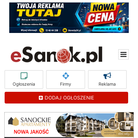
Ogłoszenia
Firmy
Reklama
DODAJ OGŁOSZENIE