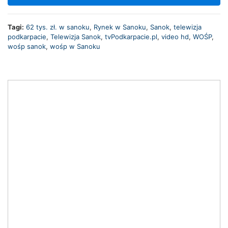
Tagi:
62 tys. zł. w sanoku
,
Rynek w Sanoku
,
Sanok
,
telewizja
podkarpacie
,
Telewizja Sanok
,
tvPodkarpacie.pl
,
video hd
,
WOŚP
,
wośp sanok
,
wośp w Sanoku