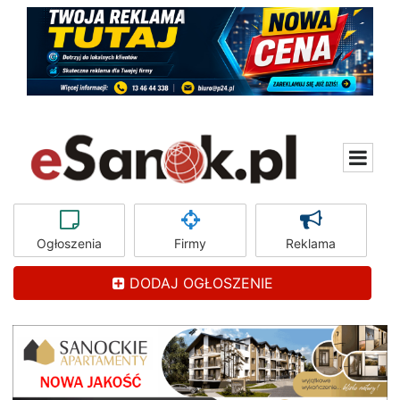
Ogłoszenia
Firmy
Reklama
DODAJ OGŁOSZENIE