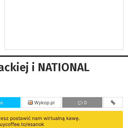
ckiej i NATIONAL
ze
Wykop.pl
0
żesz postawić nam wirtualną kawę.
uycoffee.to/esanok