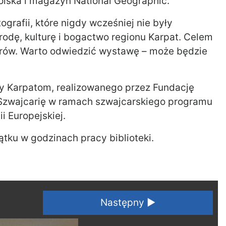
olska i magazyn National Geographic.
grafii, które nigdy wcześniej nie były
rodę, kulturę i bogactwo regionu Karpat. Celem
lorów. Warto odwiedzić wystawę – może będzie
py Karpatom, realizowanego przez Fundację
Szwajcarię w ramach szwajcarskiego programu
 Europejskiej.
tku w godzinach pracy biblioteki.
Następny ►